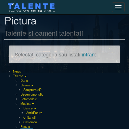
Toggl
navig
Pictura
Talente si oameni talentati
Selectați categoria sau listati
intrari
:
News
Talente
Dans
Desen
Sculptura 3D
Desen umoristic
Fotomodele
Muzica
Dance
AntikFuture
Chitaristi
Simfonica
Poezie