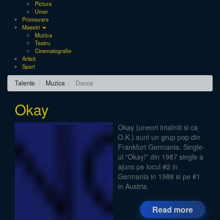
Pictura
Umor
Promovare
Maestri
Muzica
Teatru
Cinematografie
Artisti
Sport
Talente
Muzica
Dance
Okay
Okay (uneori intalniti si ca
O.K.) sunt un grup pop din
Frankfurt Germania. Single-
ul "Okay!" din 1987 single a
ajuns pe locul #2 in
Germania in 1988 si pe #1
in Austria.
Read more