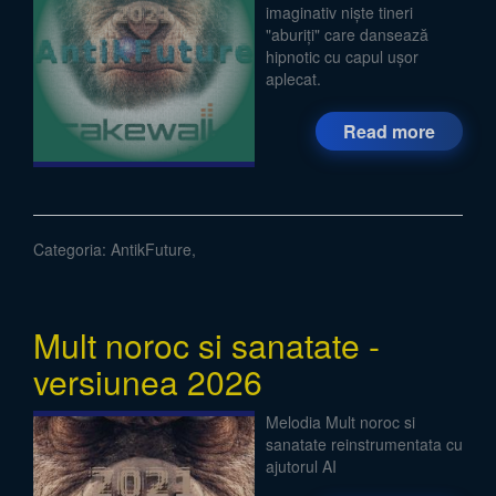
imaginativ niște tineri
"aburiți" care dansează
hipnotic cu capul ușor
aplecat.
Read more
Categoria:
AntikFuture
,
Mult noroc si sanatate -
versiunea 2026
Melodia Mult noroc si
sanatate reinstrumentata cu
ajutorul AI