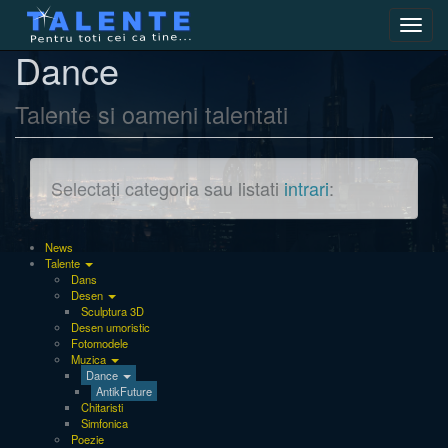
Toggl
navig
Dance
Talente si oameni talentati
Selectați categoria sau listati
intrari
:
News
Talente
Dans
Desen
Sculptura 3D
Desen umoristic
Fotomodele
Muzica
Dance
AntikFuture
Chitaristi
Simfonica
Poezie