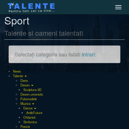
Toggl
navig
Sport
Talente si oameni talentati
Selectați categoria sau listati
intrari
:
News
Talente
Dans
Desen
Sculptura 3D
Desen umoristic
Fotomodele
Muzica
Dance
AntikFuture
Chitaristi
Simfonica
Poezie