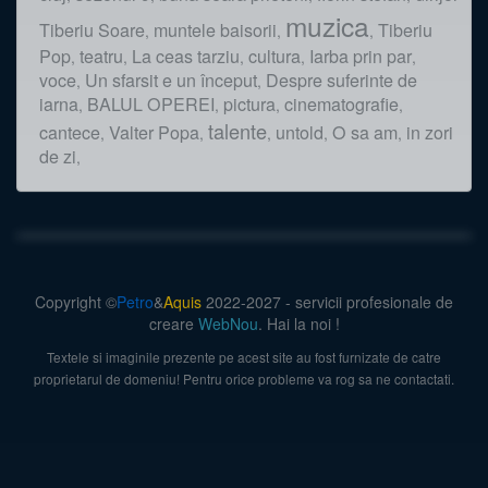
muzica
Tiberiu Soare
muntele baisorii
Tiberiu
,
,
,
Pop
teatru
La ceas tarziu
cultura
Iarba prin par
,
,
,
,
,
voce
Un sfarsit e un început
Despre suferinte de
,
,
iarna
BALUL OPEREI
pictura
cinematografie
,
,
,
,
talente
cantece
Valter Popa
untold
O sa am
in zori
,
,
,
,
,
de zi
,
Copyright ©
Petro
&
Aquis
2022-2027 - servicii profesionale de
creare
WebNou
. Hai la noi !
Textele si imaginile prezente pe acest site au fost furnizate de catre
proprietarul de domeniu! Pentru orice probleme va rog sa ne contactati.