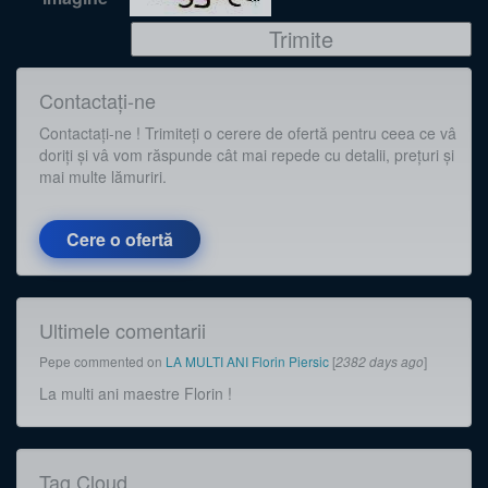
Contactați-ne
Contactați-ne ! Trimiteți o cerere de ofertă pentru ceea ce vâ
doriți și vâ vom răspunde cât mai repede cu detalii, prețuri și
mai multe lămuriri.
Cere o ofertă
Ultimele comentarii
Pepe
commented on
LA MULTI ANI Florin Piersic
[
]
2382 days ago
La multi ani maestre Florin !
Tag Cloud