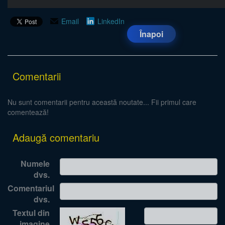
Email
LinkedIn
Înapoi
Comentarii
Nu sunt comentarii pentru această noutate... Fii primul care
comentează!
Adaugă comentariu
Numele
dvs.
Comentariul
dvs.
Textul din
imagine