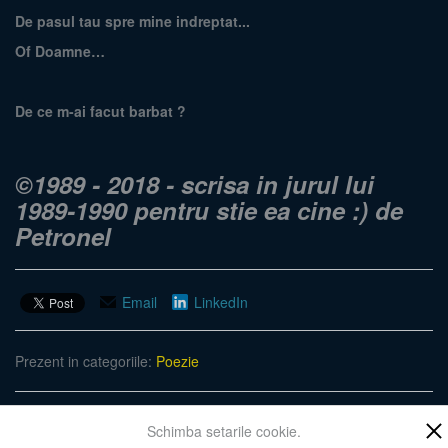
De pasul tau spre mine indreptat...
Of Doamne…
De ce m-ai facut barbat ?
©1989 - 2018 - scrisa in jurul lui
1989-1990 pentru stie ea cine :) de
Petronel
Email
LinkedIn
Prezent in categoriile:
Poezie
Adauga in cos
Schimba setarile cookie.