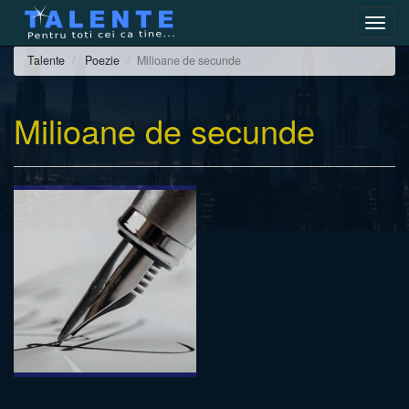
Toggl
navig
Talente
Poezie
Milioane de secunde
Milioane de secunde