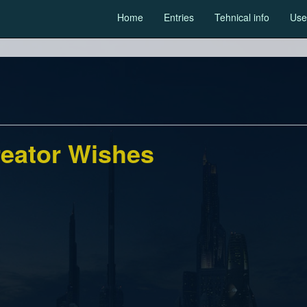
Home
Entries
Tehnical info
Usef
eator Wishes