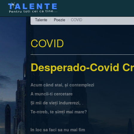
Talente
Poezie
COVID
COVID
Desperado-Covid Cr
Acum când stai, și contemplezi
A muncii-ti cercetare
Și mii de vieți îndurerezi,
Te-ntreb, te simți mai mare?
In loc sa faci sa nu mai fim