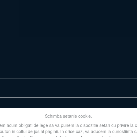
Schimba setarile cookie.
m acum obligati de lege sa va punem la dispozitie setari cu privire la 
 buton in coltul de jos al paginii. In orice caz, va aducem la cunostiinta