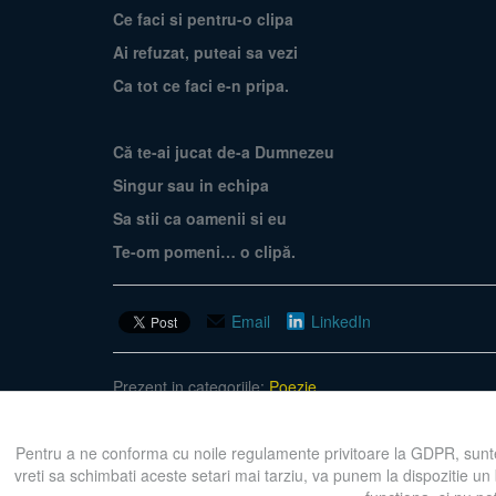
Ce faci si pentru-o clipa
Ai refuzat, puteai sa vezi
Ca tot ce faci e-n pripa.
Că te-ai jucat de-a Dumnezeu
Singur sau in echipa
Sa stii ca oamenii si eu
Te-om pomeni… o clipă.
Email
LinkedIn
Prezent in categoriile:
Poezie
Pentru a ne conforma cu noile regulamente privitoare la GDPR, sunte
vreti sa schimbati aceste setari mai tarziu, va punem la dispozitie un