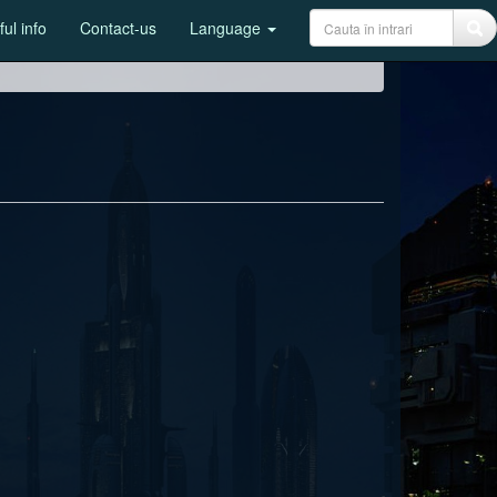
ul info
Contact-us
Language