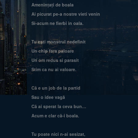
Amenințați de boala
Ai picurat pe-a nostre vieti venin
Si-acum ne fierbi in oala.
Tu ești monstrul nedefinit
Un chip fara paloare
Un om redus si parasit
Stim ca nu ai valoare.
Că e un job de la partid
Sau o idee vagă
Că ai sperat la ceva bun…
Acum e clar că-i boala.
Tu poate nici n-ai sesizat,