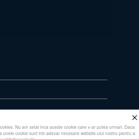
cookies. Nu am setat inca aceste cookie care v-ar putea urmari. Daca
Adauga in cos
 ca unele cookie sunt intr-adevar necesare website-ului nostru pentru a