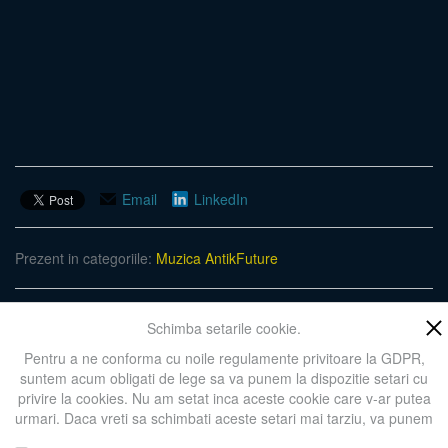
Email
LinkedIn
Prezent in categoriile:
Muzica
AntikFuture
Adauga in cos
Schimba setarile cookie.
Pentru a ne conforma cu noile regulamente privitoare la GDPR,
suntem acum obligati de lege sa va punem la dispozitie setari cu
Înapoi la intrari
privire la cookies. Nu am setat inca aceste cookie care v-ar putea
urmari. Daca vreti sa schimbati aceste setari mai tarziu, va punem
la dispozitie un buton in coltul de jos al paginii. In orice caz, va