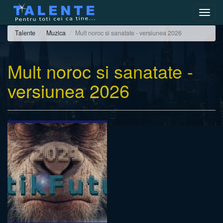
Toggl
navig
Talente
Muzica
Mult noroc si sanatate - versiunea 2026
Mult noroc si sanatate -
versiunea 2026