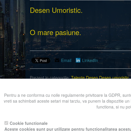
Desen Umoristic.
O mare pasiune.
Email
LinkedIn
Prezent in categoriile:
Talente
Desen
Desen umoristic
Pentru a ne conforma cu noile regulamente privitoare la GDPR, sunte
vreti sa schimbati aceste setari mai tarziu, va punem la dispozitie un
functiona, si nu po
Înapoi la intrari
Pentru a ne sprijini activitatea, in schimbu
Cookie functionale
Aceste cookies sunt pur utilizate pentru functionalitatea acestu