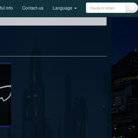
ul info
Contact-us
Language