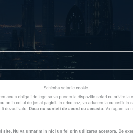
Schimba setarile cookie.
m acum obligati de lege sa va punem la dispozitie setari cu privire la 
 buton in coltul de jos al paginii. In orice caz, va aducem la cunostiinta
t fi dezactivate.
Daca nu sunteti de acord cu aceasta
: Va rugam sa nu 
l accesarii informatiilor de pe acest site sau a materialelor prezentate a
i site. Nu va urmarim in nici un fel prin utilizarea acestora. De 