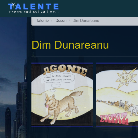
Talente
Desen
Dim Dunareanu
Dim Dunareanu