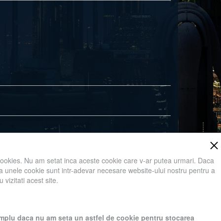
cookies. Nu am setat inca aceste cookie care v-ar putea urmari. Daca
Adauga in cos
 ca unele cookie sunt intr-adevar necesare website-ului nostru pentru a
vizitati acest site.
ici va rugam sa apasati Accept toate Cookies.
exemplu daca nu am seta un astfel de cookie pentru stocarea