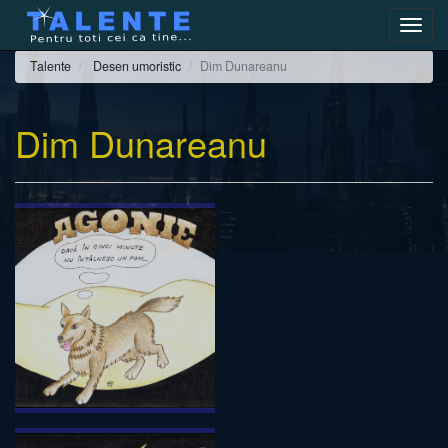
Toggl
navig
Talente
Desen umoristic
Dim Dunareanu
Dim Dunareanu